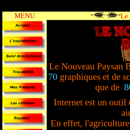
MENU
Le
Le Nouveau Paysan Be
70
graphiques et de 
que de
8
Internet est un outi
ai
En effet, l'agricultur