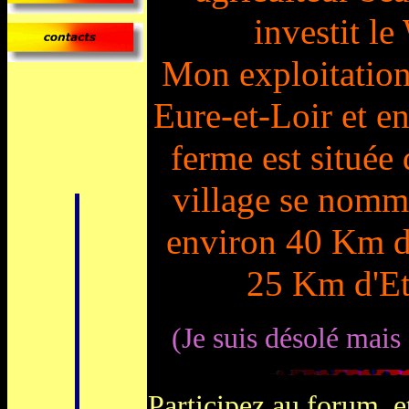
investit 
Mon exploitation 
Eure-et-Loir et e
ferme est située 
village se nomm
environ 40 Km de
25 Km d'E
(Je suis désolé mais
Participez au forum, et