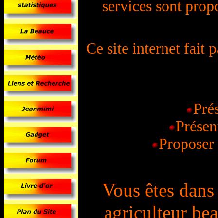
services sont propo
Ce site internet fait 
Pré
Présen
Proposer 
Vous êtes dans 
agriculteur be