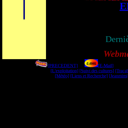
E
Derniè
Webmas
[PRECEDENT]
----
[E-Mail
]
--------
[L'exploitation]
[Suivi des cultures]
[Traçab
[Météo]
[Liens et Recherche]
[Jeanmimi