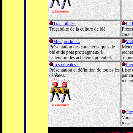
Traçabilité :
La 
Traçabilité de la culture de blé.
Présen
caract
Mes produits :
Mét
Présentation des caractéristiques de
Météo
blé et de pois protéagineux à
recher
l'attention des acheteurs potentiel.
5 jour
Les céréales :
Lie
Présentation et définition de toutes les
Liste 
céréales.
par ca
reche
Con
Vous 
rense