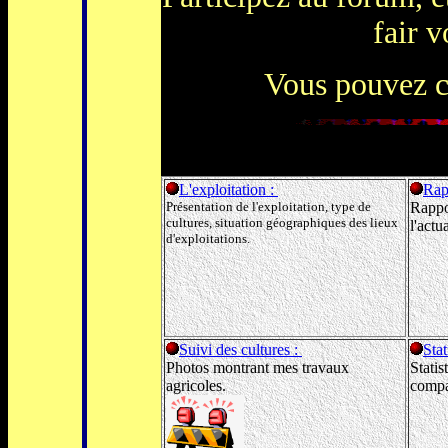
fair v
Vous pouvez c
L'exploitation :
Rap
Présentation de l'exploitation, type de
Rappo
cultures, situation géographiques des lieux
l'act
d'exploitations.
Suivi des cultures :
Stat
Photos montrant mes travaux
Statis
agricoles.
compa