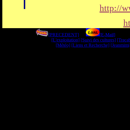
http://
h
[PRECEDENT]
----
[E-Mail
]
--------
[L'exploitation]
[Suivi des cultures]
[Traçab
[Météo]
[Liens et Recherche]
[Jeanmimi