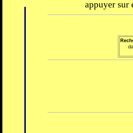
appuyer sur e
Reche
d