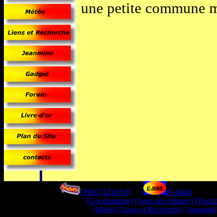
une petite commune met
[PRECEDENT]
----
[E-Mail
]
--------
[L'exploitation]
[Suivi des cultures]
[Traçab
[Météo]
[Liens et Recherche]
[Jeanmimi