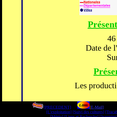
Présent
46
Date de l
Sur
Présen
Les producti
[PRECEDENT]
----
[
E-Mail
]
--------
[L'exploitation]
[Suivi des cultures]
[Traçab
[Météo]
[Liens et Recherche]
[Jeanmimi