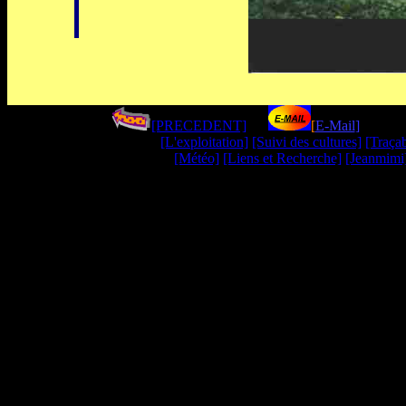
[PRECEDENT]
----
[
E-Mail
]
--------
[L'exploitation]
[Suivi des cultures]
[Traçab
[Météo]
[Liens et Recherche]
[Jeanmimi