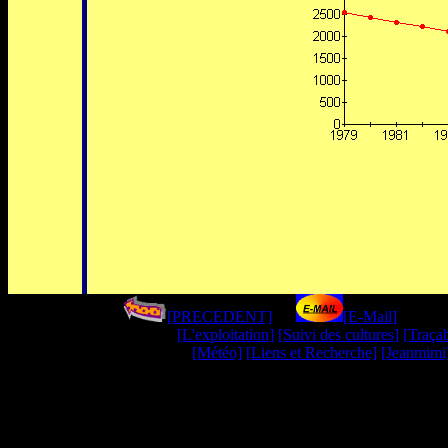
[PRECEDENT]
----
[E-Mail
]
--------
[L'exploitation]
[Suivi des cultures]
[Traçab
[Météo]
[Liens et Recherche]
[Jeanmimi