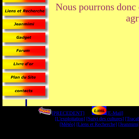
Nous pourrons donc o
agr
[PRECEDENT]
----
[E-Mail
]
--------
[L'exploitation]
[Suivi des cultures]
[Traçab
[Météo]
[Liens et Recherche]
[Jeanmimi