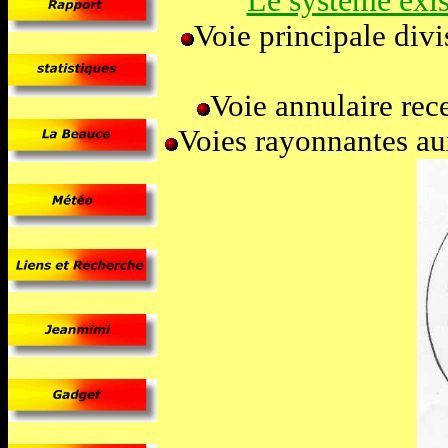
Le système exis
Voie principale divi
Voie annulaire rec
Voies rayonnantes au