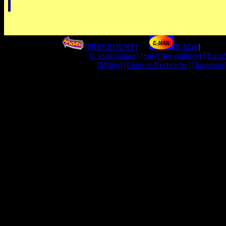
[PRECEDENT]
----
[E-Mail
]
--
------
[L'exploitation]
[Suivi des cultures]
[Traçab
[Météo]
[Liens et Recherche]
[Jeanmimi